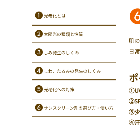
光老化とは
太陽光の種類と性質
肌の
日常
しみ発生のしくみ
しわ、たるみの発生のしくみ
ポ
①U
光老化への対策
②S
サンスクリーン剤の選び方・使い方
③少
④汗