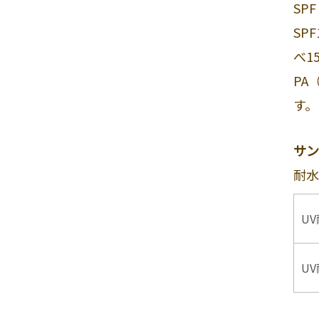
SP
SP
べ1
PA
す。
サン
耐水
U
U